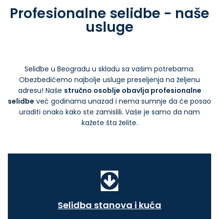
Profesionalne selidbe - naše
usluge
Selidbe u Beogradu u skladu sa vašim potrebama.
Obezbedićemo najbolje usluge preseljenja na željenu
adresu! Naše
stručno osoblje obavlja profesionalne
selidbe
već godinama unazad i nema sumnje da će posao
uraditi onako kako ste zamislili. Vaše je samo da nam
kažete šta želite.
Selidba stanova i kuća