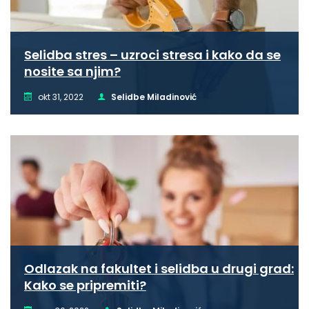
Selidba stres – uzroci stresa i kako da se
nosite sa njim?
okt 31, 2022
Selidbe Miladinović
Odlazak na fakultet i selidba u drugi grad:
Kako se pripremiti?