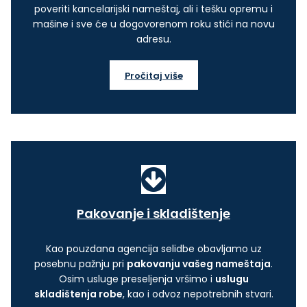
poveriti kancelarijski nameštaj, ali i tešku opremu i
mašine i sve će u dogovorenom roku stići na novu
adresu.
Pročitaj više
Pakovanje i skladištenje
Kao pouzdana agencija selidbe obavljamo uz
posebnu pažnju pri
pakovanju vašeg nameštaja
.
Osim usluge preseljenja vršimo i
uslugu
skladištenja robe
, kao i odvoz nepotrebnih stvari.