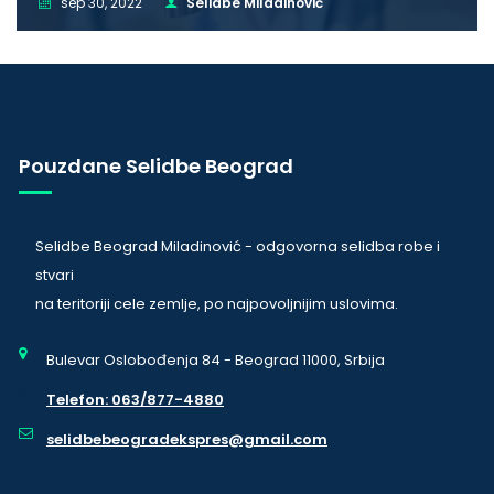
sep 30, 2022
Selidbe Miladinović
Pouzdane Selidbe Beograd
Selidbe Beograd Miladinović - odgovorna selidba robe i
stvari
na teritoriji cele zemlje, po najpovoljnijim uslovima.
Bulevar Oslobođenja 84 - Beograd 11000, Srbija
Telefon: 063/877-4880
selidbebeogradekspres@gmail.com