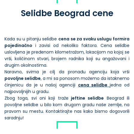
Selidbe Beograd cene
Kada su u pitanju selidbe
cena se za svaku uslugu formira
pojedinačno
i zavisi od nekoliko faktora. Cena selidbe
uslovljena je pređenom kilometražom, lokacijom na kojoj se
vrši, količinom stvari, brojem radnika koji su angažovani i
drugim okolnostima.
Naravno, svima je cilj da pronađu agenciju koja vrši
povoljne selidbe
, a mi sa ponosom možemo da istaknemo
činjenicu da je u našoj agenciji
cena selidbe
jedna od
najpovoljnijih u gradu.
Zbog toga, svi oni koji traže
jeftine selidbe
Beograd ili
povoljne selidbe u bilo kom drugom gradu naše zemlje, na
pravom su mestu. Kontaktirajte nas kako bismo dogovorili
saradnju!