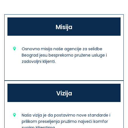
Misija
Osnovna misija naše agencije za selidbe
Beograd jesu besprekorno pružene usluge i
zadovoljni klijenti.
Vizija
Naša vizija je da postavimo nove standarde i
prilikom preseljenja pružimo najveći komfor
svojim klijentima.