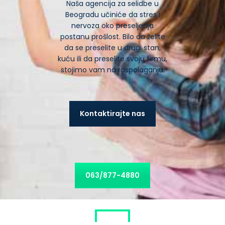
Naša agencija za selidbe u
SELIDBE MLADENOVAC
Beogradu učiniće da stres i
nervoza oko preseljenja
SELIDBE LAZAREVAC
postanu prošlost. Bilo da želite
SELIDBE PANČEVO
da se preselite u drugi stan,
kuću ili da preselite svoju firmu,
SELIDBE NOVI SAD
stojimo vam na raspolaganju.
SELIDBE NIŠ
SELIDBE SUBOTICA
Kontaktirajte nas
SELIDBE GROCKA
SELIDBE BARAJEVO
063/877-4880