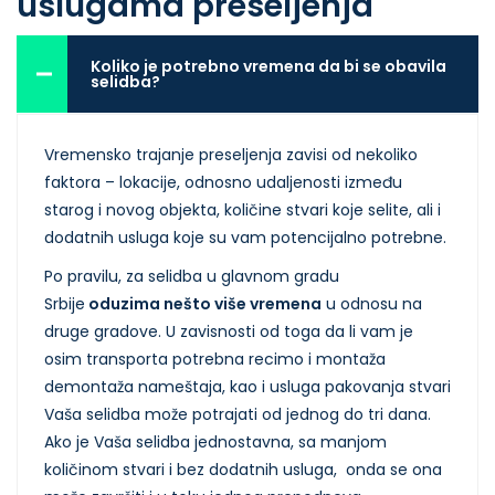
uslugama preseljenja
Koliko je potrebno vremena da bi se obavila
selidba?
Vremensko trajanje preseljenja zavisi od nekoliko
faktora – lokacije, odnosno udaljenosti između
starog i novog objekta, količine stvari koje selite, ali i
dodatnih usluga koje su vam potencijalno potrebne.
Po pravilu, za selidba u glavnom gradu
Srbije
oduzima nešto više vremena
u odnosu na
druge gradove.
U zavisnosti od toga da li vam je
osim transporta potrebna recimo i
montaža
demontaža nameštaja
, kao i usluga pakovanja stvari
Vaša selidba može potrajati od jednog do tri dana.
Ako je Vaša selidba jednostavna, sa manjom
količinom stvari i bez dodatnih usluga, onda se ona