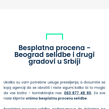
Besplatna procena -
Beograd selidbe i drugi
gradovi u Srbiji
Ukoliko su vam potrebne usluge preseljenja, a dvoumite se
kojoj agenciji da se obratiti i niste sigurni koliko bi to moglo
da vas košta – kontaktirajte nas:
063 877 48 80
. Za sve
naše klijente
vršimo besplatnu procenu selidbe
.
Besplatna procena selidbe podrazumeva da dolazimo na