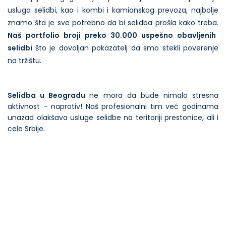
usluga selidbi, kao i kombi i kamionskog prevoza, najbolje
znamo šta je sve potrebno da bi selidba prošla kako treba.
Naš portfolio broji preko 30.000 uspešno obavljenih
selidbi
što je dovoljan pokazatelj da smo stekli poverenje
na tržištu.
Selidba u Beogradu
ne mora da bude nimalo stresna
aktivnost – naprotiv! Naš profesionalni tim već godinama
unazad olakšava usluge selidbe na teritoriji prestonice, ali i
cele Srbije.