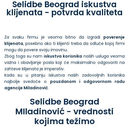
Selidbe Beograd iskustva
klijenata - potvrda kvaliteta
Za svaku firmu je veoma bitno da izgradi
poverenje
klijenata
, posebno ako ti klijenti treba da odluče kojoj firmi
mogu da povere svoju imovinu.
Zbog toga su nam
iskustva korisnika
naših usluga veoma
važna i obavljanje posla koji će maksimalno odgovoriti na
zahteve klijenata je imperativ.
Kada su u pitanju iskustva naših zadovoljnih korisnika
najbolje svedoče o
pouzdanom i odgovornom radu
agencije Miladinović
.
Selidbe Beograd
MIladinović - vrednosti
kojima težimo