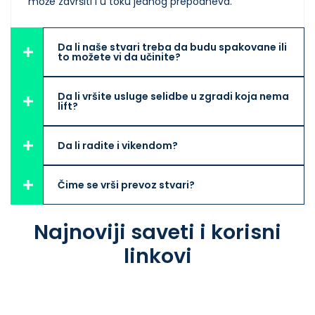
može završiti i u toku jednog prepodneva.
Da li naše stvari treba da budu spakovane ili
to možete vi da učinite?
Da li vršite usluge selidbe u zgradi koja nema
lift?
Da li radite i vikendom?
Čime se vrši prevoz stvari?
Najnoviji saveti i korisni
linkovi