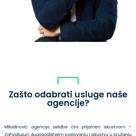
Zašto odabrati usluge naše
agencije?
Miladinović agencija selidbe čini prijatnim iskustvom –
Zahvaljujući dugogodišnjem poslovanju i iskustvu u pružanju