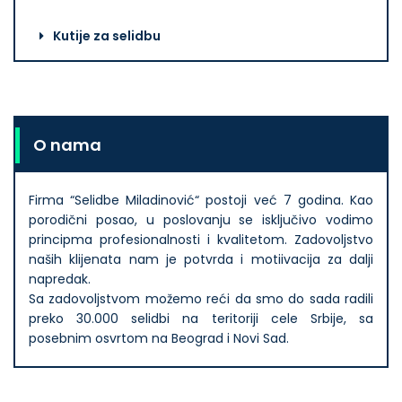
Kutije za selidbu
O nama
Firma “Selidbe Miladinović“ postoji već 7 godina. Kao
porodični posao, u poslovanju se isključivo vodimo
principma profesionalnosti i kvalitetom. Zadovoljstvo
naših klijenata nam je potvrda i motiivacija za dalji
napredak.
Sa zadovoljstvom možemo reći da smo do sada radili
preko 30.000 selidbi na teritoriji cele Srbije, sa
posebnim osvrtom na Beograd i Novi Sad.