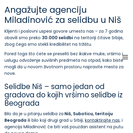
Angažujte agenciju
Miladinović za selidbu u Niš
Klijenti i poslovni uspesi govore umesto nas – za 7 godina
obavili smo preko
30.000 selidbi
na teritoriji čitave Srbije,
zbog čega smo stekli kredibilitet na tržištu.
Pored toga što ćete se preseliti bez ikakve muke, vršimo i
uslugu odvoženje suvišnih predmeta na otpad, kako biste
mogli da u novom životnom prostoru napravite mesta za
nove.
Selidbe Niš – samo jedan od
gradova do kojih vršimo selidbe iz
Beograda
Bilo da je u pitanju selidba za
Niš, Suboticu, teritoiju
Beograda
ili bilo koji drugi grad u Srbiji,
kontaktirajte nas,
i
agencija Miladinović će biti vaš pouzdan asistent na putu