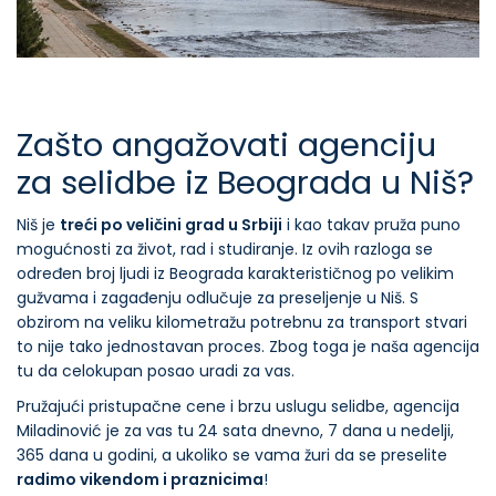
Zašto angažovati agenciju
za selidbe iz Beograda u Niš?
Niš je
treći po veličini grad u Srbiji
i kao takav pruža puno
mogućnosti za život, rad i studiranje. Iz ovih razloga se
određen broj ljudi iz Beograda karakterističnog po velikim
gužvama i zagađenju odlučuje za preseljenje u Niš. S
obzirom na veliku kilometražu potrebnu za transport stvari
to nije tako jednostavan proces. Zbog toga je naša agencija
tu da celokupan posao uradi za vas.
Pružajući pristupačne cene i brzu uslugu selidbe, agencija
Miladinović je za vas tu 24 sata dnevno, 7 dana u nedelji,
365 dana u godini, a ukoliko se vama žuri da se preselite
radimo vikendom i praznicima
!