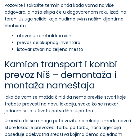
Pozovite i zakažite termin onda kada vama najviše
odgovara, a naša ekipa će u dogovorenom roku izaći na
teren. Usluge selidbi koje nudimo svim našim klijentima
obuhvata:
utovar u kombi ili kamion
prevoz celokupnog inventara
istovar stvari na željeno mesto
Kamion transport i kombi
prevoz Niš – demontaža i
montaža nameštaja
Iako će vam se možda činiti da nema previše stvari koje
trebate prevesti na novu lokaciju, svako ko se makar
jednom selio u životu potvrdiće suprotno.
Umesto da se mnogo puta vozite na relaciji između nove i
stare lokacije prevozeći torbu po torbu, naša agencija
poseduje adekvatna sredstva kojima ćemo odjednom