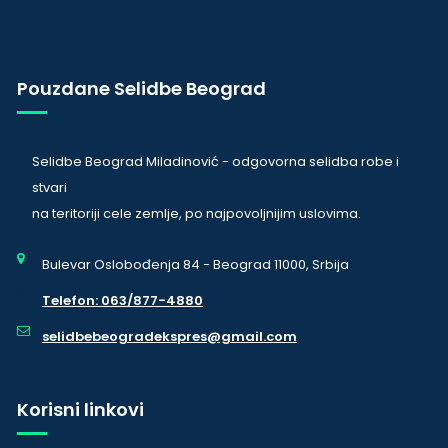
Pouzdane Selidbe Beograd
Selidbe Beograd Miladinović - odgovorna selidba robe i
stvari
na teritoriji cele zemlje, po najpovoljnijim uslovima.
Bulevar Oslobođenja 84 - Beograd 11000, Srbija
Telefon: 063/877-4880
selidbebeogradekspres@gmail.com
Korisni linkovi