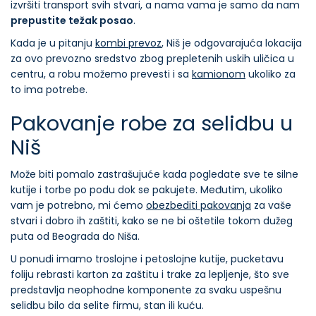
izvršiti transport svih stvari, a nama vama je samo da nam
prepustite težak posao
.
Kada je u pitanju
kombi prevoz
, Niš je odgovarajuća lokacija
za ovo prevozno sredstvo zbog prepletenih uskih uličica u
centru, a robu možemo prevesti i sa
kamionom
ukoliko za
to ima potrebe.
Pakovanje robe za selidbu u
Niš
Može biti pomalo zastrašujuće kada pogledate sve te silne
kutije i torbe po podu dok se pakujete. Međutim, ukoliko
vam je potrebno, mi ćemo
obezbediti pakovanja
za vaše
stvari i dobro ih zaštiti, kako se ne bi oštetile tokom dužeg
puta od Beograda do Niša.
U ponudi imamo troslojne i petoslojne kutije, pucketavu
foliju rebrasti karton za zaštitu i trake za lepljenje, što sve
predstavlja neophodne komponente za svaku uspešnu
selidbu bilo da selite firmu, stan ili kuću.