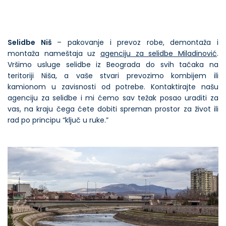
SELIDBE MLADENOVAC
SELIDBE LAZAREVAC
Selidbe Niš
– pakovanje i prevoz robe, demontaža i
SELIDBE PANČEVO
montaža nameštaja uz
agenciju za selidbe Miladinović
.
Vršimo usluge selidbe iz Beograda do svih tačaka na
SELIDBE NOVI SAD
teritoriji Niša, a vaše stvari prevozimo kombijem ili
kamionom u zavisnosti od potrebe. Kontaktirajte našu
SELIDBE NIŠ
agenciju za selidbe i mi ćemo sav težak posao uraditi za
SELIDBE SUBOTICA
vas, na kraju čega ćete dobiti spreman prostor za život ili
rad po principu “ključ u ruke.”
SELIDBE GROCKA
SELIDBE BARAJEVO